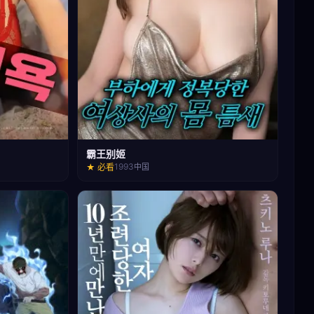
霸王别姬
1993
★ 必看
中国