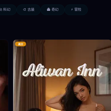
🚀 科幻
🎨 古装
👻 奇幻
⚡ 冒险
高分