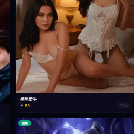
星际猎手
★ 8.9
全1集
集
霸榜