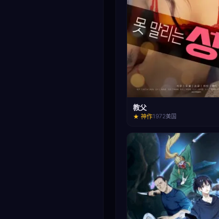
教父
1972
★ 神作
美国