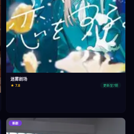
迷雾剧场
★ 7.8
更新至7期
新剧