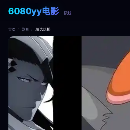
6080yy电影
· 院线
首页
/
影视
/
精选热播