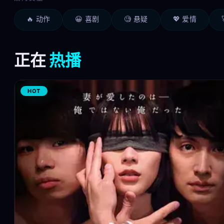
🔥 动作
😀 喜剧
🧐 悬疑
💖 爱情
正在
热播
HOT