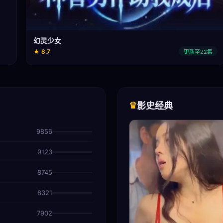
幻灵少女
★ 8.7
更新至22集
♛
影史经典
9856
9123
8745
8321
7902