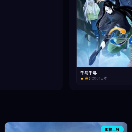
千与千寻
2001
★ 高分
日本
即将上线